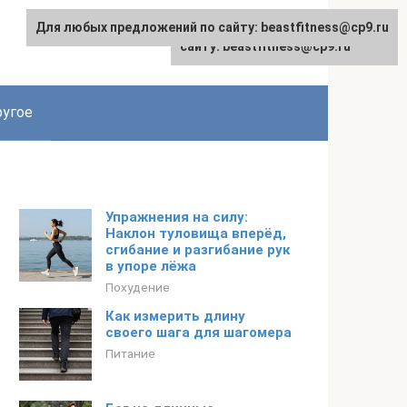
Для любых предложений по сайту: beastfitness@cp9.ru
Для любых предложений по
сайту: beastfitness@cp9.ru
угое
Упражнения на силу:
Наклон туловища вперёд,
сгибание и разгибание рук
в упоре лёжа
Похудение
Как измерить длину
своего шага для шагомера
Питание