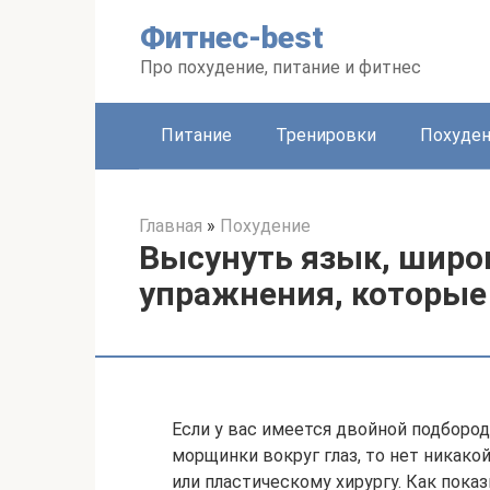
Перейти
Фитнес-best
к
контенту
Про похудение, питание и фитнес
Питание
Тренировки
Похуде
Главная
»
Похудение
Высунуть язык, широк
упражнения, которые
Если у вас имеется двойной подбород
морщинки вокруг глаз, то нет никако
или пластическому хирургу. Как пока