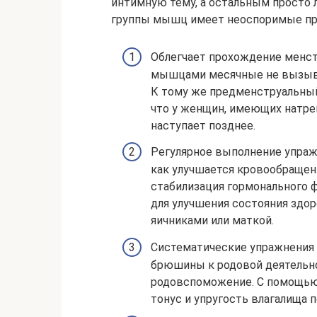
интимную тему, а остальным просто 
группы мышц имеет неоспоримые пр
Облегчает прохождение менс
мышцами месячные не вызыва
К тому же предменструальный
что у женщин, имеющих натр
наступает позднее.
Регулярное выполнение упраж
как улучшается кровообращени
стабилизация гормонального 
для улучшения состояния здо
яичниками или маткой.
Систематические упражнения
брюшины к родовой деятельнос
родовспоможение. С помощью
тонус и упругость влагалища п