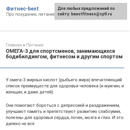
Перейти
Фитнес-best
Для любых предложений по
к
Про похудение, питание и фитнес
сайту: beastfitness@cp9.ru
контенту
Главная
»
Питание
ОМЕГА-3 для спортсменов, занимающихся
бодибилдингом, фитнесом и другим спортом
У омега-3 жирных кислот (рыбьего жира) впечатляющий
список преимуществ для здоровья человека (и мужчин, и
женщин, и даже детей).
Они помогают бороться с депрессией и раздражением,
улучшают память и препятствуют развитию слабоумия,
полезны для здоровья сердца, почек, мозга и глаз. И это
далеко не всё.