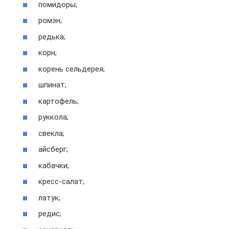
помидоры;
ромэн;
редька;
корн;
корень сельдерея;
шпинат;
картофель;
руккола;
свекла;
айсберг;
кабачки;
кресс-салат;
латук;
редис;