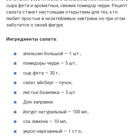
сыра фета и ароматных, свежих помидор черри. Рецепт
салата станет настоящим открытием для тех, кто
любит простые и незатейливые завтраки, но при этом
заботится о своей фигуре.
Ингредиенты салата:
апельсин большой — 1 шт.;
помидоры черри — 5 шт.;
сыр фета — 30 г.;
салат айсберг – пучок;
листья базилика — 5 шт.
Для заправки:
йогурт натуральный — 100 мл.;
сок лимона — 10 мл.;
укроп нарезанный — 1 ст.л.;