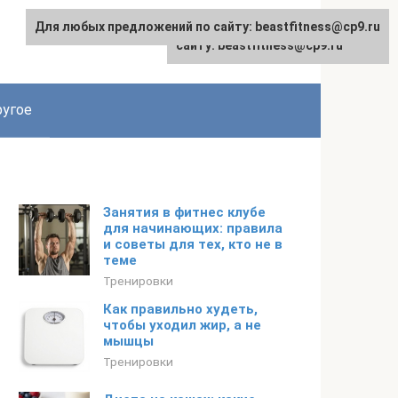
Для любых предложений по сайту: beastfitness@cp9.ru
Для любых предложений по
сайту: beastfitness@cp9.ru
угое
Занятия в фитнес клубе
для начинающих: правила
и советы для тех, кто не в
теме
Тренировки
Как правильно худеть,
чтобы уходил жир, а не
мышцы
Тренировки