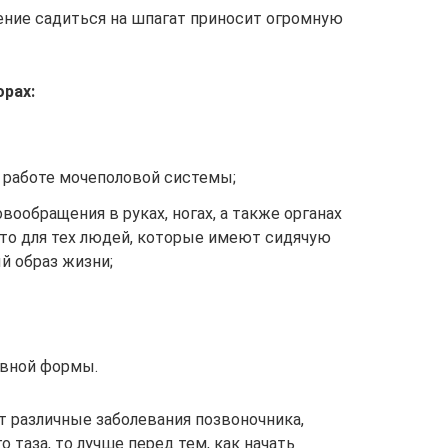
мение садиться на шпагат приносит огромную
рах:
в работе мочеполовой системы;
вообращения в руках, ногах, а также органах
это для тех людей, которые имеют сидячую
й образ жизни;
ивной формы.
т различные заболевания позвоночника,
 таза, то лучше перед тем, как начать