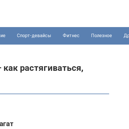
ние
Спорт-девайсы
Фитнес
Полезное
Др
 как растягиваться,
агат