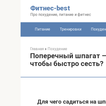
Перейти
Фитнес-best
к
контенту
Про похудение, питание и фитнес
Питание
Тренировки
Похуде
Главная
»
Похудение
Поперечный шпагат —
чтобы быстро сесть?
Для чего садиться на шп