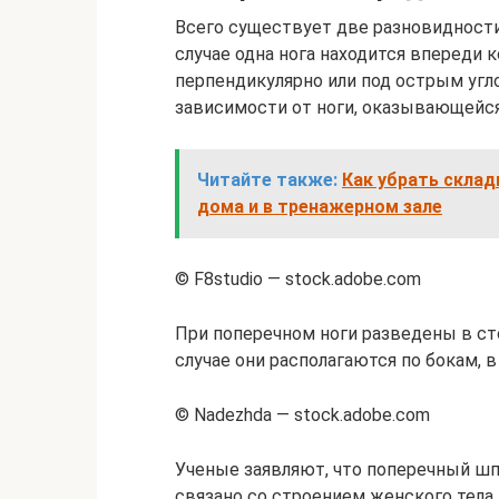
Всего существует две разновидности
случае одна нога находится впереди к
перпендикулярно или под острым угло
зависимости от ноги, оказывающейся
Читайте также:
Как убрать склад
дома и в тренажерном зале
© F8studio — stock.adobe.com
При поперечном ноги разведены в сто
случае они располагаются по бокам, в
© Nadezhda — stock.adobe.com
Ученые заявляют, что поперечный шп
связано со строением женского тела