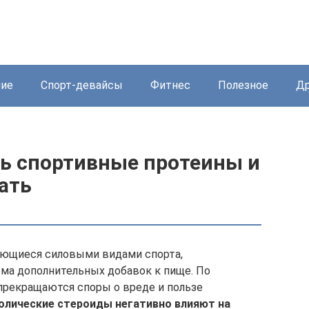
ние
Спорт-девайсы
Фитнес
Полезное
Др
ть спортивные протеины и
лать
ающиеся силовыми видами спорта,
ма дополнительных добавок к пище. По
 прекращаются споры о вреде и пользе
олические стероиды негативно влияют на