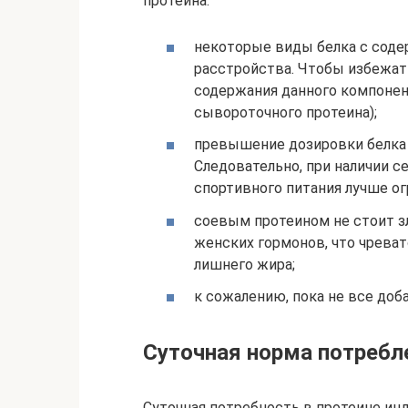
протеина:
некоторые виды белка с сод
расстройства. Чтобы избежать
содержания данного компонент
сывороточного протеина);
превышение дозировки белка 
Следовательно, при наличии с
спортивного питания лучше ог
соевым протеином не стоит з
женских гормонов, что чрева
лишнего жира;
к сожалению, пока не все доб
Суточная норма потребл
Суточная потребность в протеине инд