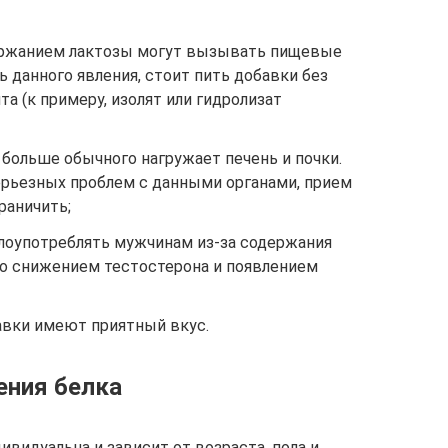
ержанием лактозы могут вызывать пищевые
 данного явления, стоит пить добавки без
а (к примеру, изолят или гидролизат
больше обычного нагружает печень и почки.
ерьезных проблем с данными органами, прием
раничить;
лоупотреблять мужчинам из-за содержания
то снижением тестостерона и появлением
авки имеют приятный вкус.
ения белка
ивидуальна и зависит от возраста, пола и