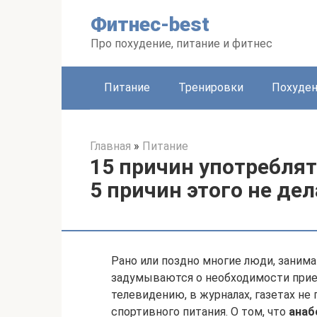
Перейти
Фитнес-best
к
контенту
Про похудение, питание и фитнес
Питание
Тренировки
Похуде
Главная
»
Питание
15 причин употребля
5 причин этого не де
Рано или поздно многие люди, заним
задумываются о необходимости прие
телевидению, в журналах, газетах не
спортивного питания. О том, что
анаб