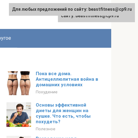
Для любых предложений по сайту: beastfitness@cp9.ru
Для любых предложений по
сайту: beastfitness@cp9.ru
угое
Пока все дома.
Антицеллюлитная война в
домашних условиях
Похудение
Основы эффективной
диеты для женщин на
сушке. Что есть, чтобы
похудеть?
Полезное