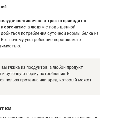
ний.
 желудочно-кишечного тракта приводят к
в организме
, а людям с повышенной
 добиться потребления суточной нормы белка из
. Вот почему употребление порошкового
одимостью.
о вытяжка из продуктов, а любой продукт
 и суточную норму потребления. В
ся польза протеина или вред, который может
атки
мать протеин, мы должны знать все его плюсы и