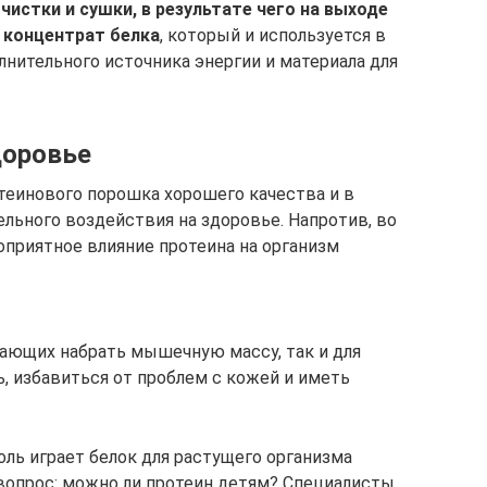
истки и сушки, в результате чего на выходе
 концентрат белка
, который и используется в
лнительного источника энергии и материала для
доровье
теинового порошка хорошего качества и в
льного воздействия на здоровье. Напротив, во
оприятное влияние протеина на организм
лающих набрать мышечную массу, так и для
, избавиться от проблем с кожей и иметь
ль играет белок для растущего организма
вопрос: можно ли протеин детям? Специалисты