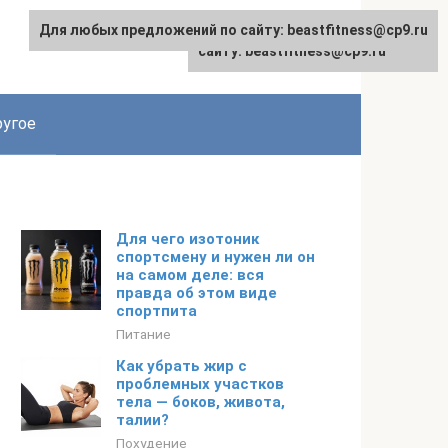
Для любых предложений по сайту: beastfitness@cp9.ru
Для любых предложений по
сайту: beastfitness@cp9.ru
угое
Для чего изотоник
спортсмену и нужен ли он
на самом деле: вся
правда об этом виде
спортпита
Питание
Как убрать жир с
проблемных участков
тела — боков, живота,
талии?
Похудение