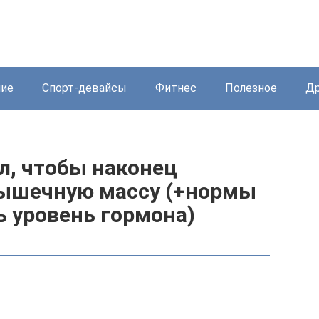
ние
Спорт-девайсы
Фитнес
Полезное
Др
л, чтобы наконец
мышечную массу (+нормы
ь уровень гормона)