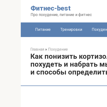
Перейти
Фитнес-best
к
контенту
Про похудение, питание и фитнес
Питание
Тренировки
Похуде
Главная
»
Похудение
Как понизить кортизо
похудеть и набрать 
и способы определит