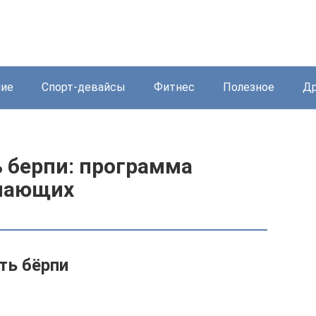
ние
Спорт-девайсы
Фитнес
Полезное
Др
ь берпи: программа
инающих
ть бёрпи