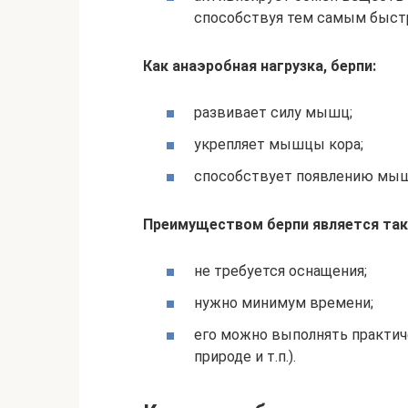
способствуя тем самым быст
Как анаэробная нагрузка, берпи:
развивает силу мышц;
укрепляет мышцы кора;
способствует появлению мыш
Преимуществом берпи является такж
не требуется оснащения;
нужно минимум времени;
его можно выполнять практиче
природе и т.п.).