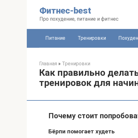
Перейти
Фитнес-best
к
контенту
Про похудение, питание и фитнес
Питание
Тренировки
Похуде
Главная
»
Тренировки
Как правильно делат
тренировок для нач
Почему стоит попробова
Бёрпи помогает худеть