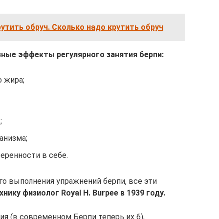
утить обруч. Сколько надо крутить обруч
ные эффекты регулярного занятия берпи:
 жира;
;
анизма;
еренности в себе.
го выполнения упражнений берпи, все эти
нику физиолог Royal H. Burpee в 1939 году.
ия (в современном Берпи теперь их 6),