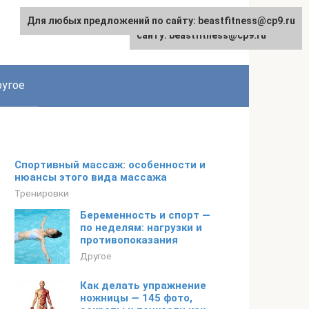
Для любых предложений по сайту: beastfitness@cp9.ru
Для любых предложений по
сайту: beastfitness@cp9.ru
угое
Спортивный массаж: особенности и
нюансы этого вида массажа
Тренировки
Беременность и спорт —
по неделям: нагрузки и
противопоказания
Другое
Как делать упражнение
ножницы — 145 фото,