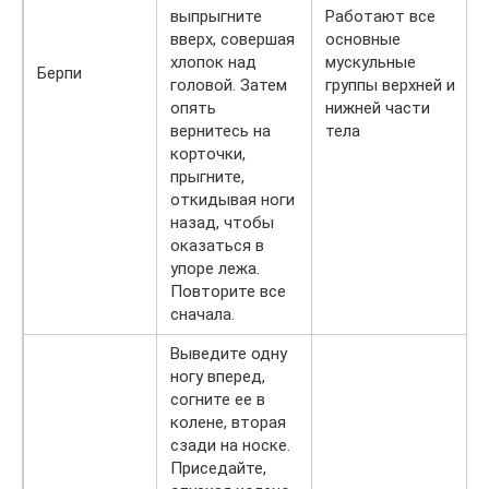
выпрыгните
Работают все
вверх, совершая
основные
хлопок над
мускульные
Берпи
головой. Затем
группы верхней и
опять
нижней части
вернитесь на
тела
корточки,
прыгните,
откидывая ноги
назад, чтобы
оказаться в
упоре лежа.
Повторите все
сначала.
Выведите одну
ногу вперед,
согните ее в
колене, вторая
сзади на носке.
Приседайте,