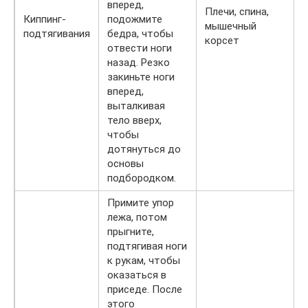
вперед,
Плечи, спина,
Киппинг-
подожмите
мышечный
подтягивания
бедра, чтобы
корсет
отвести ноги
назад. Резко
закиньте ноги
вперед,
выталкивая
тело вверх,
чтобы
дотянуться до
основы
подбородком.
Примите упор
лежа, потом
прыгните,
подтягивая ноги
к рукам, чтобы
оказаться в
приседе. После
этого