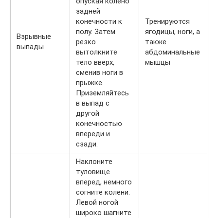
опуская колено
задней
конечности к
Тренируются
полу. Затем
ягодицы, ноги, а
Взрывные
резко
также
выпады
вытолкните
абдоминальные
тело вверх,
мышцы
сменив ноги в
прыжке.
Приземляйтесь
в выпад с
другой
конечностью
впереди и
сзади.
Наклоните
туловище
вперед, немного
согните колени.
Левой ногой
широко шагните