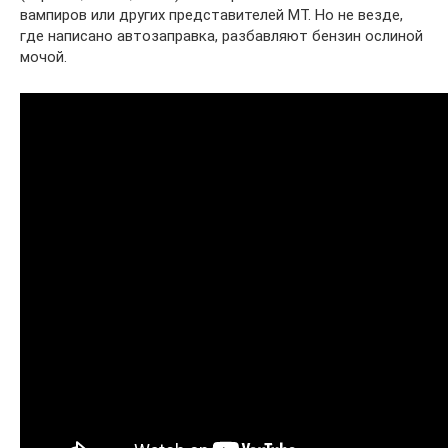
вампиров или других представителей МТ. Но не везде,
где написано автозаправка, разбавляют бензин ослиной
мочой.