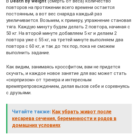
В
Death by weight
(смерть от веса) количество
повторов на протяжении всего времени остается
постоянным, а вот вес снаряда каждый раз
увеличивается. Возьмем, к примеру, упражнение становая
тяга. Каждую минуту будем делать 2 повтора, начиная с
50 кг. На второй минуте добавляем 5 кг и делаем 2
повтора уже с 55 кг, на третей минуте выполняем два
повтора с 60 кг, и так до тех пор, пока не сможем
выполнить задание.
Как видим, занимаясь кроссфитом, вам не придется
скучать, и каждое новое занятие для вас может стать
«сюрпризом» от тренера и интересным
времяпрепровождением, делая вызов себе и соревнуясь
с друзьями.
Читайте также:
Как убрать живот после
кесарева сечения, беременности и родов в
домашних условиях