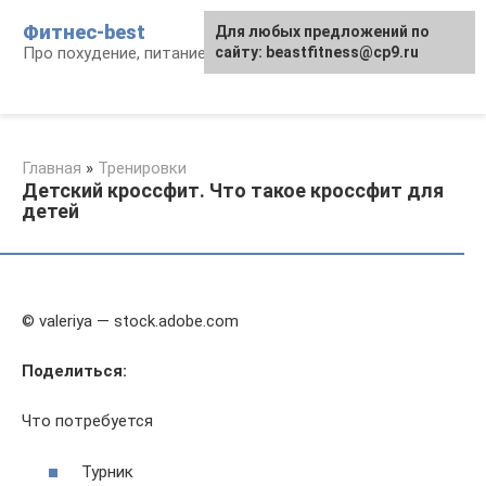
Перейти
Фитнес-best
Для любых предложений по
к
Про похудение, питание и фитнес
сайту: beastfitness@cp9.ru
контенту
Главная
»
Тренировки
Детский кроссфит. Что такое кроссфит для
детей
© valeriya — stock.adobe.com
Поделиться:
Что потребуется
Турник