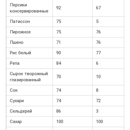
Персики
92
67
консервированные
Патиссон
75
5
Пирожное
75
76
Пшено
71
76
Рис белый
90
77
Репа
84
6
Сырок творожный
70
10
глазированный
Сок
74
8
Сухари
74
72
Сельдерей
86
3
Сахар
100
100