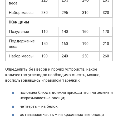
220
235
245
265
веса
Набор массы
280
295
310
320
Женщины
Похудение
110
140
160
170
Поддержание
140
160
190
210
веса
Набор массы
190
240
250
260
Определить без весов и прочих устройств, какое
количество углеводов необходимо съесть, можно,
воспользовавшись «правилом тарелки»:
половина блюда должна приходиться на зелень и
некрахмалистые овощи;
четверть – на белок;
оставшаяся часть – на крахмалистые овощи.