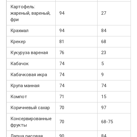
Картофель:
жареный, вареный,
94
27
фри
Крахмал
94
84
Крекер
81
68
Кукуруза вареная
76
23
Кабачок
74
5
Кабачковая икра
74
9
Крупа манная
74
74
Компот
71
15
Коричневый сахар
70
97
Консервированные
70
68-75
фрукты
Лапша рисовая
90
84