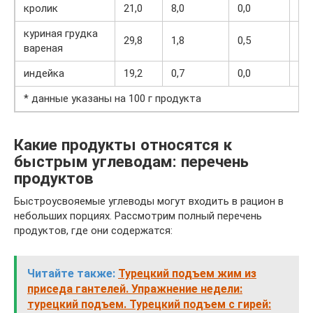
кролик
21,0
8,0
0,0
15
куриная грудка
29,8
1,8
0,5
13
вареная
индейка
19,2
0,7
0,0
84
* данные указаны на 100 г продукта
Какие продукты относятся к
быстрым углеводам: перечень
продуктов
Быстроусвояемые углеводы могут входить в рацион в
небольших порциях. Рассмотрим полный перечень
продуктов, где они содержатся:
Читайте также:
Турецкий подъем жим из
приседа гантелей. Упражнение недели:
турецкий подъем. Турецкий подъем с гирей: