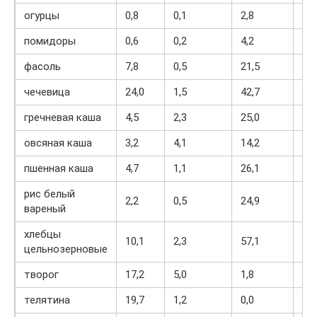
огурцы
0,8
0,1
2,8
15
помидоры
0,6
0,2
4,2
20
фасоль
7,8
0,5
21,5
12
чечевица
24,0
1,5
42,7
28
гречневая каша
4,5
2,3
25,0
13
овсяная каша
3,2
4,1
14,2
10
пшенная каша
4,7
1,1
26,1
13
рис белый
2,2
0,5
24,9
11
вареный
хлебцы
10,1
2,3
57,1
29
цельнозерновые
творог
17,2
5,0
1,8
12
телятина
19,7
1,2
0,0
90