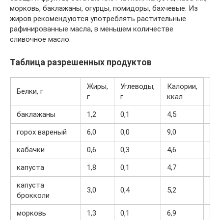
морковь, баклажаны, огурцы, помидоры, бахчевые. Из
жиров рекомендуются употреблять растительные
рафинированные масла, в меньшем количестве
сливочное масло.
Таблица разрешенных продуктов
Жиры,
Углеводы,
Калории,
Белки, г
г
г
ккал
баклажаны
1,2
0,1
4,5
24
горох вареный
6,0
0,0
9,0
60
кабачки
0,6
0,3
4,6
24
капуста
1,8
0,1
4,7
27
капуста
3,0
0,4
5,2
28
брокколи
морковь
1,3
0,1
6,9
32