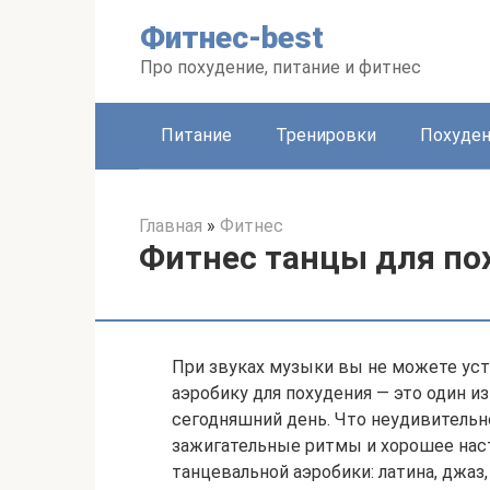
Перейти
Фитнес-best
к
контенту
Про похудение, питание и фитнес
Питание
Тренировки
Похуде
Главная
»
Фитнес
Фитнес танцы для по
При звуках музыки вы не можете уст
аэробику для похудения — это один и
сегодняшний день. Что неудивительн
зажигательные ритмы и хорошее нас
танцевальной аэробики: латина, джаз,