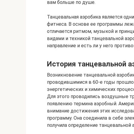
вам больше по душе.
Танцевальная аэробика является одн
фитнеса. В основе ее программы леж
отличается ритмом, музыкой и принц
видами и техникой танцевальной аэро
направление и есть ли у него против
История танцевальной а
Возникновение танцевальной аэроби
проводившимися в 60-е годы прошлог
энергетических и химических проце
Для этого проводились воздушные т
появлению термина аэробный. Амери
внимание достижения этих исследов
программу. Она соединила в себе эле
получила определение танцевальной 