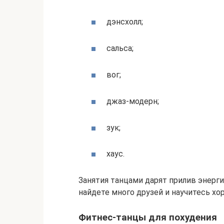
дэнсхолл;
сальса;
вог;
джаз-модерн;
зук;
хаус.
Занятия танцами дарят прилив энерги
найдете много друзей и научитесь хо
Фитнес-танцы для похудения