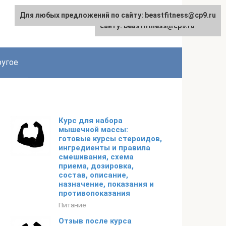
Для любых предложений по сайту: beastfitness@cp9.ru
Для любых предложений по
сайту: beastfitness@cp9.ru
угое
Курс для набора
мышечной массы:
готовые курсы стероидов,
ингредиенты и правила
смешивания, схема
приема, дозировка,
состав, описание,
назначение, показания и
противопоказания
Питание
Отзыв после курса