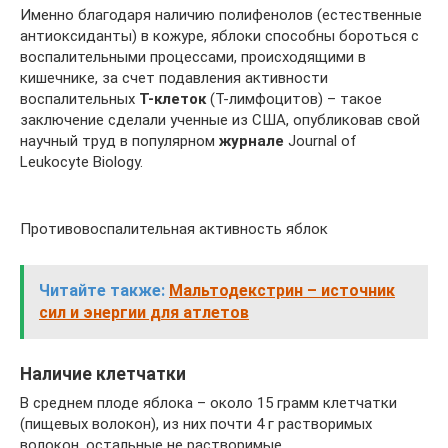
Именно благодаря наличию полифенолов (естественные
антиоксиданты) в кожуре, яблоки способны бороться с
воспалительными процессами, происходящими в
кишечнике, за счет подавления активности
воспалительных
Т-клеток
(Т-лимфоцитов) – такое
заключение сделали ученные из США, опубликовав свой
научный труд в популярном
журнале
Journal of
Leukocyte Biology.
Противовоспалительная активность яблок
Читайте также:
Мальтодекстрин – источник
сил и энергии для атлетов
Наличие клетчатки
В среднем плоде яблока – около 15 грамм клетчатки
(пищевых волокон), из них почти 4 г растворимых
волокон, остальные не растворимые.