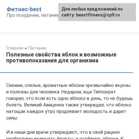
Перейти
Фитнес-best
Для любых предложений по
к
Про похудение, питание и фитнес
сайту: beastfitness@cp9.ru
контенту
Главная
»
Питание
Полезные свойства яблок и возможные
противопоказания для организма
Свежие, спелые, ароматные яблоки чрезвычайно вкусны
и полезны для человека. Недаром, еще Гиппократ
говорил, что если есть одно яблоко в день, то не будешь
болеть. Великий Авиценна также утверждал, что яблоко
натощак каждое утро продлевает молодость и дарит
силы.
И в наши дни врачи утверждают, что в свой рацион
необходимо включать фрукты, и особенно, яблоки. К