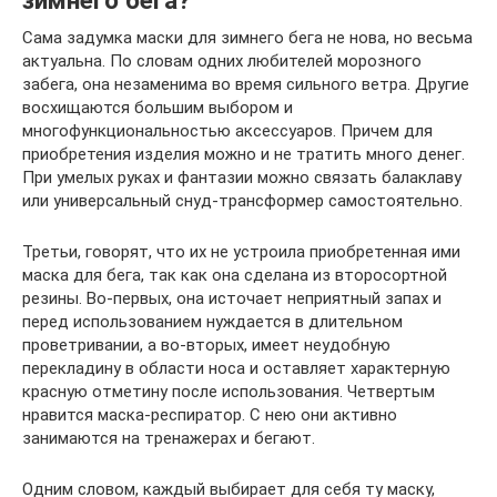
зимнего бега?
Сама задумка маски для зимнего бега не нова, но весьма
актуальна. По словам одних любителей морозного
забега, она незаменима во время сильного ветра. Другие
восхищаются большим выбором и
многофункциональностью аксессуаров. Причем для
приобретения изделия можно и не тратить много денег.
При умелых руках и фантазии можно связать балаклаву
или универсальный снуд-трансформер самостоятельно.
Третьи, говорят, что их не устроила приобретенная ими
маска для бега, так как она сделана из второсортной
резины. Во-первых, она источает неприятный запах и
перед использованием нуждается в длительном
проветривании, а во-вторых, имеет неудобную
перекладину в области носа и оставляет характерную
красную отметину после использования. Четвертым
нравится маска-респиратор. С нею они активно
занимаются на тренажерах и бегают.
Одним словом, каждый выбирает для себя ту маску,