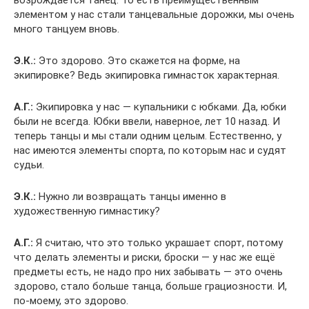
возрождается танец. То есть преимущественным
элементом у нас стали танцевальные дорожки, мы очень
много танцуем вновь.
Э.К.:
Это здорово. Это скажется на форме, на
экипировке? Ведь экипировка гимнасток характерная.
А.Г.:
Экипировка у нас — купальники с юбками. Да, юбки
были не всегда. Юбки ввели, наверное, лет 10 назад. И
теперь танцы и мы стали одним целым. Естественно, у
нас имеются элементы спорта, по которым нас и судят
судьи.
Э.К.:
Нужно ли возвращать танцы именно в
художественную гимнастику?
А.Г.:
Я считаю, что это только украшает спорт, потому
что делать элементы и риски, броски — у нас же ещё
предметы есть, не надо про них забывать — это очень
здорово, стало больше танца, больше грациозности. И,
по-моему, это здорово.