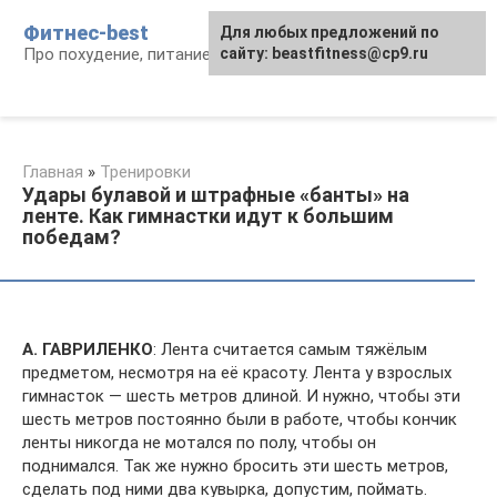
Перейти
Фитнес-best
Для любых предложений по
к
Про похудение, питание и фитнес
сайту: beastfitness@cp9.ru
контенту
Главная
»
Тренировки
Удары булавой и штрафные «банты» на
ленте. Как гимнастки идут к большим
победам?
А. ГАВРИЛЕНКО
: Лента считается самым тяжёлым
предметом, несмотря на её красоту. Лента у взрослых
гимнасток — шесть метров длиной. И нужно, чтобы эти
шесть метров постоянно были в работе, чтобы кончик
ленты никогда не мотался по полу, чтобы он
поднимался. Так же нужно бросить эти шесть метров,
сделать под ними два кувырка, допустим, поймать.