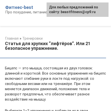
Перейти
Фитнес-best
Для любых предложений по
к
Про похудение, питание и фитнес
сайту: beastfitness@cp9.ru
контенту
Главная
»
Тренировки
Статья для хрупких “лифтёров”. Или 21
безопасное упражнение.
Бицепс — это мышца, состоящая из двух головок:
длинной и короткой. Все основные упражнения на бицепс
включают сгибание руки в локте под нагрузкой: со
свободными весами или на тренажёре. При этом
меняется диапазон движений, положение тела и
разворот предплечья, что обеспечивает разное
воздействие на мышцу.
Выберите 1–2 упражнения и добавьте их в свои