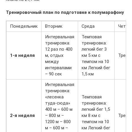
Тренировочный план по подготовке к полумарафону
Понедельник
Вторник
Среда
Четве
Интервальная
Темповая
тренировка:
тренировка:
12 раз по 400
легкий бег 3
1-я неделя
м, отдых
км 5 км с
Трени
между
темпом на 10
интервалами
км Легкий бег
– 90 сек
1,5 км
Интервальная
тренировка:
«лесенка
Темповая
туда-сюда»
тренировка:
400 м – 600 м
легкий бег 1,5
2-я неделя
– 800 м –
км 8 км с
Трени
1200 м – 800
темпом на 10
м – 600 м –
км Легкий бег