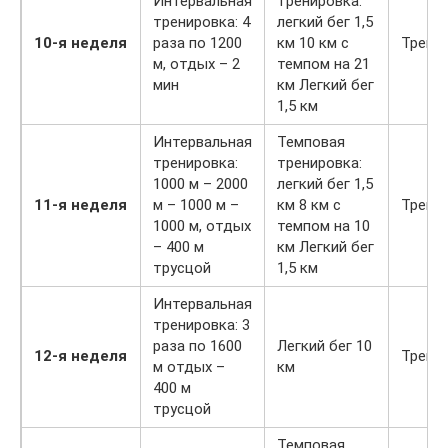
Интервальная
тренировка:
тренировка: 4
легкий бег 1,5
10-я неделя
раза по 1200
км 10 км с
Трени
м, отдых – 2
темпом на 21
мин
км Легкий бег
1,5 км
Интервальная
Темповая
тренировка:
тренировка:
1000 м – 2000
легкий бег 1,5
11-я неделя
м – 1000 м –
км 8 км с
Трени
1000 м, отдых
темпом на 10
– 400 м
км Легкий бег
трусцой
1,5 км
Интервальная
тренировка: 3
раза по 1600
Легкий бег 10
12-я неделя
Трени
м отдых –
км
400 м
трусцой
Темповая