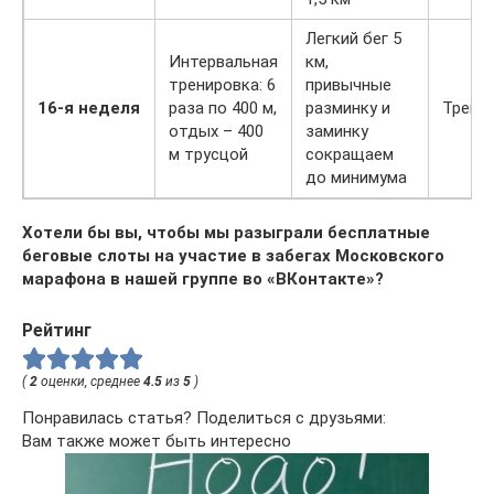
Легкий бег 5
Интервальная
км,
тренировка: 6
привычные
16-я неделя
раза по 400 м,
разминку и
Трени
отдых – 400
заминку
м трусцой
сокращаем
до минимума
Хотели бы вы, чтобы мы разыграли бесплатные
беговые слоты на участие в забегах Московского
марафона в нашей группе во «ВКонтакте»?
Рейтинг
(
2
оценки, среднее
4.5
из
5
)
Понравилась статья? Поделиться с друзьями:
Вам также может быть интересно