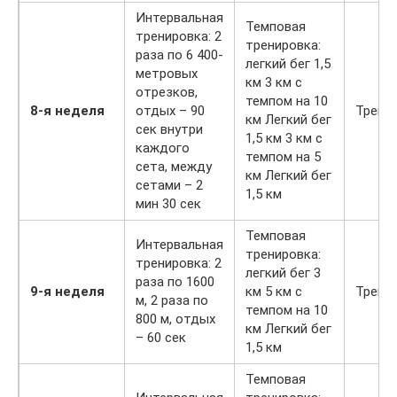
Интервальная
Темповая
тренировка: 2
тренировка:
раза по 6 400-
легкий бег 1,5
метровых
км 3 км с
отрезков,
темпом на 10
8-я неделя
отдых – 90
Трени
км Легкий бег
сек внутри
1,5 км 3 км с
каждого
темпом на 5
сета, между
км Легкий бег
сетами – 2
1,5 км
мин 30 сек
Темповая
Интервальная
тренировка:
тренировка: 2
легкий бег 3
раза по 1600
9-я неделя
км 5 км с
Трени
м, 2 раза по
темпом на 10
800 м, отдых
км Легкий бег
– 60 сек
1,5 км
Темповая