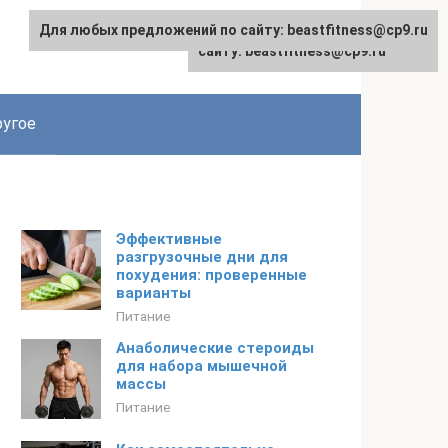
Для любых предложений по сайту: beastfitness@cp9.ru
Для любых предложений по
сайту: beastfitness@cp9.ru
угое
Эффективные
разгрузочные дни для
похудения: проверенные
варианты
Питание
Анаболические стероиды
для набора мышечной
массы
Питание