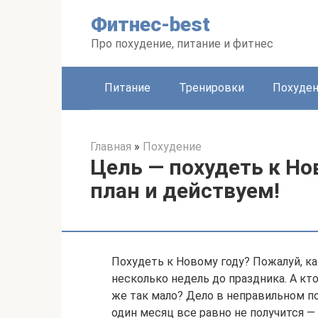
Перейти
Фитнес-best
к
контенту
Про похудение, питание и фитнес
Питание
Тренировки
Похуде
Главная
»
Похудение
Цель — похудеть к Но
план и действуем!
Похудеть к Новому году? Пожалуй, к
несколько недель до праздника. А кт
же так мало? Дело в неправильном п
один месяц все равно не получится 