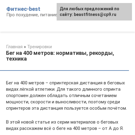
Перейти
Фитнес-best
Для любых предложений по
к
Про похудение, питание и фитнес
сайту: beastfitness@cp9.ru
контенту
Главная
»
Тренировки
Бег на 400 метров: нормативы, рекорды,
техника
Бег на 400 метров – спринтерская дистанция в беговых
видах лёгкой атлетики. Для такого длинного спринта
спортсмен должен обладать отличным сочетанием
мощности, скорости и выносливости, поэтому среди
спринтеров эта дистанция пользуется особым почётом.
В этой новой статье из серии материалов о беговых
видах расскажем всё о беге на 400 метров – от А до Я.