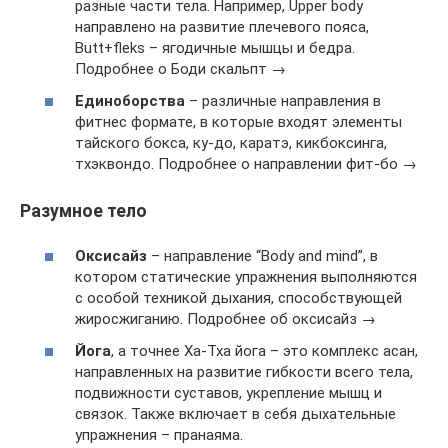
разные части тела. Например, Upper body
направлено на развитие плечевого пояса,
Butt+fleks – ягодичные мышцы и бедра.
Подробнее о Боди скальпт →
Единоборства
– различные направления в
фитнес формате, в которые входят элементы
тайского бокса, ку-до, каратэ, кикбоксинга,
тхэквондо. Подробнее о направлении фит-бо →
Разумное тело
Оксисайз
– направление “Body and mind”, в
котором статические упражнения выполняются
с особой техникой дыхания, способствующей
жиросжиганию. Подробнее об оксисайз →
Йога
, а точнее Ха-Тха йога – это комплекс асан,
направленных на развитие гибкости всего тела,
подвижности суставов, укрепление мышц и
связок. Также включает в себя дыхательные
упражнения – пранаяма.