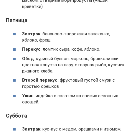
маслом, отварные морепродукты (мидии,
креветки).
Пятница
Завтрак
: бананово-творожная запеканка,
яблоко, фреш.
Перекус
: ломтик сыра, кофе, яблоко.
Обед
: куриный бульон, морковь, брокколи или
цветная капуста на пару, отварная рыба, кусочек
ржаного хлеба.
Второй перекус:
фруктовый густой смузи с
горстью орешков
Ужин
: индейка с салатом из свежих сезонных
овощей.
Суббота
Завтрак
: кус-кус с медом, орешками и изюмом,