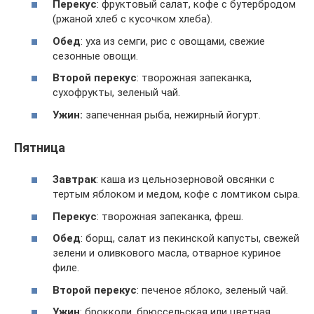
Перекус
: фруктовый салат, кофе с бутербродом
(ржаной хлеб с кусочком хлеба).
Обед
: уха из семги, рис с овощами, свежие
сезонные овощи.
Второй перекус
: творожная запеканка,
сухофрукты, зеленый чай.
Ужин:
запеченная рыба, нежирный йогурт.
Пятница
Завтрак
: каша из цельнозерновой овсянки с
тертым яблоком и медом, кофе с ломтиком сыра.
Перекус
: творожная запеканка, фреш.
Обед
: борщ, салат из пекинской капусты, свежей
зелени и оливкового масла, отварное куриное
филе.
Второй перекус
: печеное яблоко, зеленый чай.
Ужин
: брокколи, брюссельская или цветная