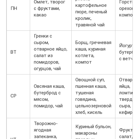
Омлет, творог
Горсть
картофельное
ПН
с фруктами,
орехов,
пюре, печеный
какао
компот
кролик,
травяной чай
Гренки с
сыром,
Борщ, гречневая
Йогурт,
отварное яйцо,
каша, куриная
ВТ
бутербр
салат из
котлета,
с ветчин
помидоров,
компот
огурцов, чай
Овощной суп,
Отварны
Овсяная каша,
пшенная каша,
яйца,
бутерброд с
тушеная
ломтик
СР
мясом,
говядина,
твердог
помидор, чай
цельнозерновой
сыра,
хлеб, кисель
кефир
Творожно-
Куриный бульон,
ягодная
Фруктов
макароны
запеканка,
салат,