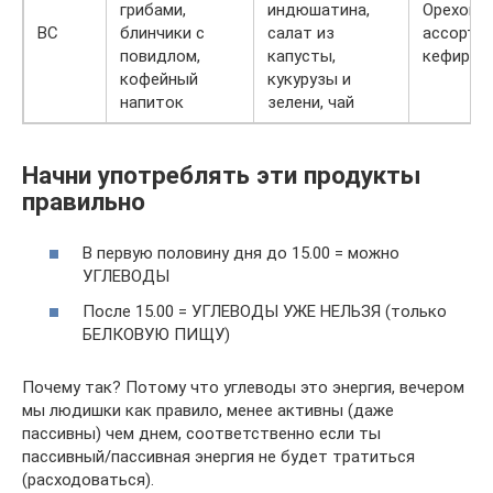
грибами,
индюшатина,
Орехово
ВС
блинчики с
салат из
ассорти,
повидлом,
капусты,
кефир
кофейный
кукурузы и
напиток
зелени, чай
Начни употреблять эти продукты
правильно
В первую половину дня до 15.00 = можно
УГЛЕВОДЫ
После 15.00 = УГЛЕВОДЫ УЖЕ НЕЛЬЗЯ (только
БЕЛКОВУЮ ПИЩУ)
Почему так? Потому что углеводы это энергия, вечером
мы людишки как правило, менее активны (даже
пассивны) чем днем, соответственно если ты
пассивный/пассивная энергия не будет тратиться
(расходоваться).