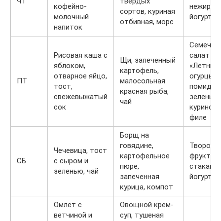
ЧТ
твердых
кофейно-
нежирны
сортов, куриная
молочный
йогурт
отбивная, морс
напиток
Семечки,
Рисовая каша с
салат
Щи, запеченный
яблоком,
«Летний»
картофель,
отварное яйцо,
огурцы,
ПТ
малосольная
тост,
помидор
красная рыба,
свежевыжатый
зелень,
чай
сок
куриное
филе
Борщ на
говядине,
Творог с
Чечевица, тост
картофельное
фруктами
СБ
с сыром и
пюре,
стакан
зеленью, чай
запеченная
йогурта
курица, компот
Омлет с
Овощной крем-
ветчиной и
суп, тушеная